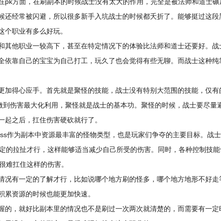
在pk方面，在刷副本的时候战士没有太大的作用，完全是被法师和道士
候还经常被闪避，所以很多新手入坑战士的时候都夭折了。能够挺过这段
这个职业有多么好玩。
和其他职业一较高下，甚至在特定情况下的体验比法师和道士还要好。战
全依靠自己的宝宝为自己打工，玩久了也会觉得有些无聊。而战士这种纯
更加得心应手。首先就是聚怪的技能，战士没有特别大范围的技能，仅有
要做到伤害最大化利用，聚怪就是战士的基本功。聚怪的时候，战士要尽量
一起之后，扛住伤害硬砍就行了。
boss作为副本中资源最丰富的怪物类型，也是玩家们争夺的主要目标。战
行一定的拉扯才行，这样能够适当减少自己所受的伤害。同时，各种控制技
也很难扛住这样的伤害。
情况有一定的了解才行，比如说哪个地方刷的怪多，哪个地方地形不好走
积累资源的时候也能更加快速。
握的，就好比副本里的情况也不是刷过一次两次就清楚的，而需要有一定