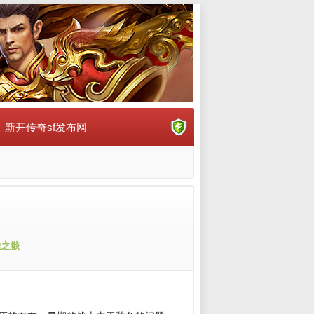
新开传奇sf发布网
蛇之骸