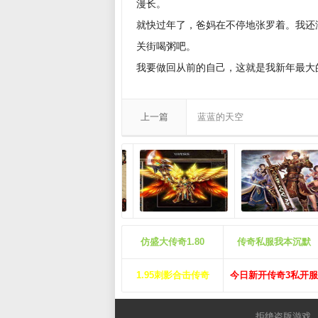
漫长。
就快过年了，爸妈在不停地张罗着。我还
关街喝粥吧。
我要做回从前的自己，这就是我新年最大
上一篇
蓝蓝的天空
仿盛大传奇1.80
传奇私服我本沉默
1.95刺影合击传奇
今日新开传奇3私开服
拒绝盗版游戏