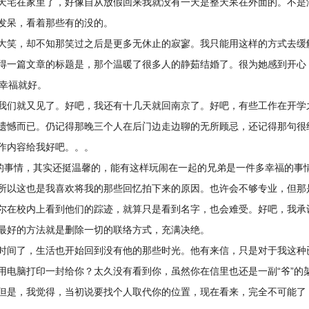
天宅在家里了，好像自从放假回来我就没有一天是整天呆在外面的。不是
发呆，看着那些有的没的。
大笑，却不知那笑过之后是更多无休止的寂寥。我只能用这样的方式去缓
得一篇文章的标题是，那个温暖了很多人的静茹结婚了。很为她感到开心
她幸福就好。
我们就又见了。好吧，我还有十几天就回南京了。好吧，有些工作在开学
遗憾而已。仍记得那晚三个人在后门边走边聊的无所顾忌，还记得那句很
作内容给我好吧。。。
的事情，其实还挺温馨的，能有这样玩闹在一起的兄弟是一件多幸福的事
所以这也是我喜欢将我的那些回忆拍下来的原因。也许会不够专业，但那
尔在校内上看到他们的踪迹，就算只是看到名字，也会难受。好吧，我承
最好的方法就是删除一切的联络方式，充满决绝。
时间了，生活也开始回到没有他的那些时光。他有来信，只是对于我这种
用电脑打印一封给你？太久没有看到你，虽然你在信里也还是一副“爷”的
但是，我觉得，当初说要找个人取代你的位置，现在看来，完全不可能了