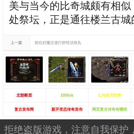
美与当今的比奇城颇有相似
处祭坛，正是通往楼兰古城
上一篇
前往封魔古道打舒经活络丸
北部断层
1000ok
1.76金币传奇
复古发布网
新开变态传奇发布
网页复古传奇有哪些
拒绝盗版游戏，注意自我保护