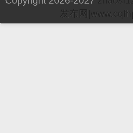
Copyright 2026-2027
zhao
发布网|www.cqfhp