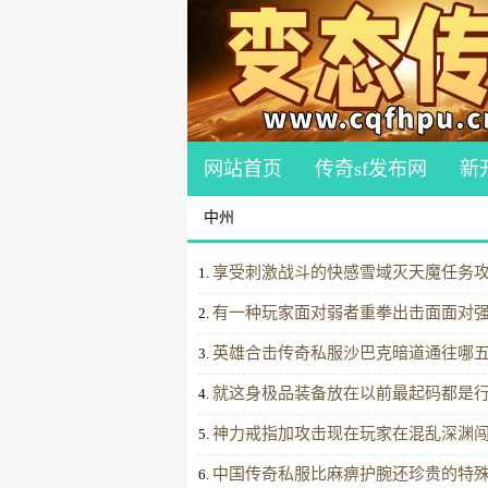
网站首页
传奇sf发布网
新
中州
享受刺激战斗的快感雪域灭天魔任务
1.
有一种玩家面对弱者重拳出击面面对
2.
英雄合击传奇私服沙巴克暗道通往哪
3.
就这身极品装备放在以前最起码都是
4.
神力戒指加攻击现在玩家在混乱深渊
5.
中国传奇私服比麻痹护腕还珍贵的特
6.