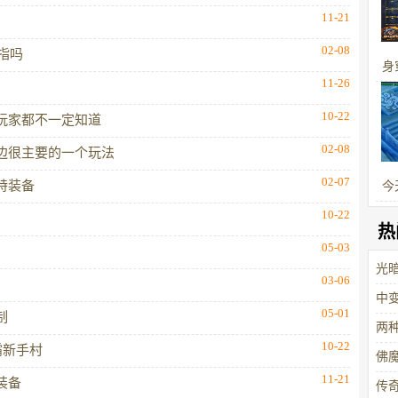
11-21
02-08
指吗
身
11-26
分
10-22
玩家都不一定知道
02-08
边很主要的一个玩法
02-07
特装备
今
10-22
热
05-03
光
03-06
中
05-01
制
两
10-22
霸新手村
佛
11-21
装备
传