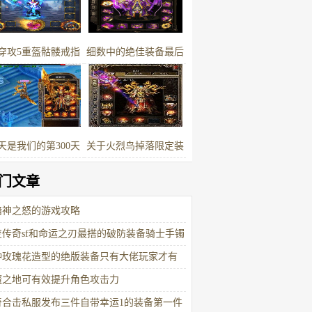
穿攻5重盔骷髅戒指
细数中的绝佳装备最后
别加了5点和6点极品
一把最难获取
属性
天是我们的第300天
关于火烈鸟掉落限定装
备大揭露
门文章
暗神之怒的游戏攻略
变传奇sf和命运之刃最搭的破防装备骑士手镯
种玫瑰花造型的绝版装备只有大佬玩家才有
魔之地可有效提升角色攻击力
奇合击私服发布三件自带幸运1的装备第一件