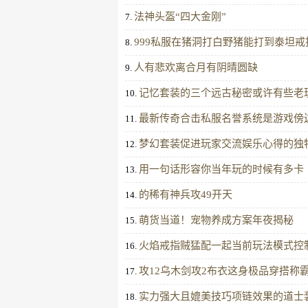
法神头盔“四大金刚”
7.
999私服在猪洞打白野猪能打到泰坦戒
8.
人有悲欢离合月有阴晴圆缺
9.
记忆套装的三个远古秘密或许有些老
10.
最新传奇合击私服名誉系统是游戏傍
11.
梦幻套装促进玩家交流娱乐心得的独
12.
用一句话形容你当年玩的时候有多卡
13.
的稀有神兵攻49开天
14.
萌货当道！宠物养成方案年夜揭秘
15.
火焰戒指贼猛配一起当前玩法模式控
16.
攻12乌木剑攻2布衣这身极品穿搭称
17.
实力强大且媲美技巧项链效果的道士
18.