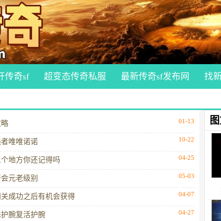
开传奇sf
超变态传奇私服
最新传奇sf发布网
找
图
01-13
攻略
10-22
强者唯唯诺诺
04-25
五个地方你还记得吗
05-03
行会元老级别
04-07
闯关成功之后有机会获得
04-27
殊护腕复活护腕