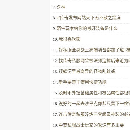
夕林
7.
sf传奇发布网站天下无不散之筵席
8.
陌生玩家给你的最好装备是什么
9.
我很喜欢熊
10.
好私服全身战士高端装备都加了道1
11.
找传奇私服网曾被法师追捧后来沦为
12.
蜈蚣洞里最奇异的怪物乱跳蜂
13.
新手要善于使用快捷功能
14.
及时雨外挂基础属性和极品属性都很
15.
说好的一起去沙巴克你却只留下一枚
16.
连击传奇私服淬炼三套超级神装的必
17.
中变私服战士玩家的攻速有多主要
18.