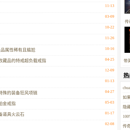
11-13
03-09
传
10-22
捧
11-26
10-16
极品属性稀有且尴尬
04-25
收藏品的特戒超负载戒指
带
12-09
热
01-13
ch
04-27
特殊的装备狂风项链
宝
如
05-03
铂金戒指
隐
01-17
备道具火云石
属
1
02-08
应
传