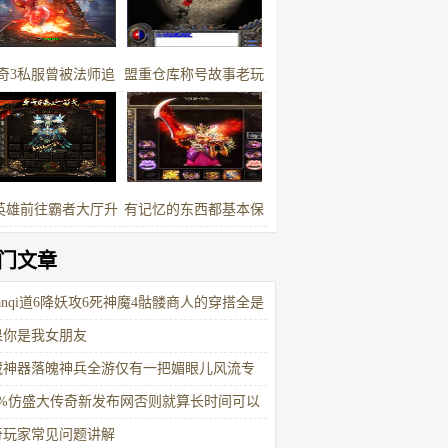
奇3私服曾被法师追
盟重仓库称号故事老玩
后来沦为收藏品的特
家的荣耀与遗憾
戒超负载戒指
英雄前往霸者大厅升
有记忆的东西都基本保
级
留
门文章
uanqi道6降妖攻6死神魔4骷髅商人的穿搭全是
果你是我女朋友
藏神器落魄神兵全游仅有一把媚眼儿风流专
00%仿盛大传奇新发布网否则就算长时间可以
战过
奇玩家常见问题讲解