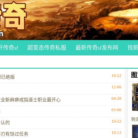
开传奇sf
超变态传奇私服
最新传奇sf发布网
找
图
10-22
把已绝版
12-06
04-28
枚全新麻痹戒指道士职业最开心
03-06
级
购
10-22
公认的
10-13
游刃有馀过任务