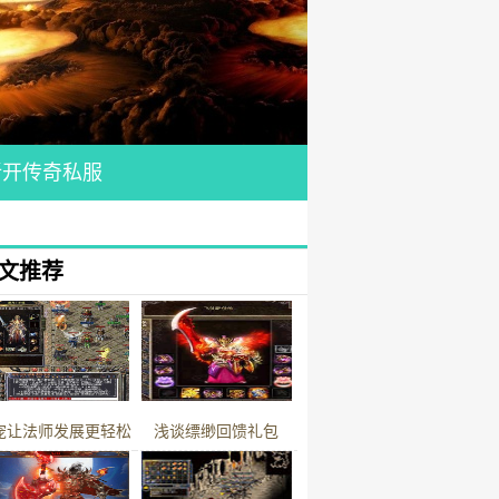
新开传奇私服
文推荐
宠让法师发展更轻松
浅谈缥缈回馈礼包