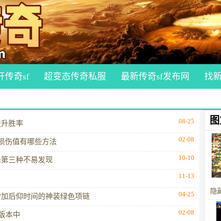
开传奇sf
超变态传奇私服
最新传奇sf发布网
找
图
08-25
提升胜率
02-08
损伤值有哪些方法
10-10
怪第三种不易发现
11-13
隐
04-25
增加后仰时间的神装绿色项链
02-08
版本中