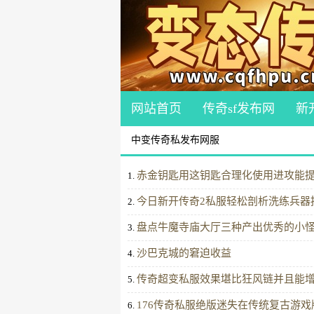
网站首页
传奇sf发布网
新
中变传奇私发布网服
赤金钥匙用这钥匙合理化使用进攻能
1.
今日新开传奇2私服轻松剖析洗练兵器
2.
盘点牛魔寺庙大厅三种产出优秀的小
3.
沙巴克城的窘迫收益
4.
传奇超变私服效果堪比狂风链并且能
5.
176传奇私服绝版迷失在传统复古游戏
6.