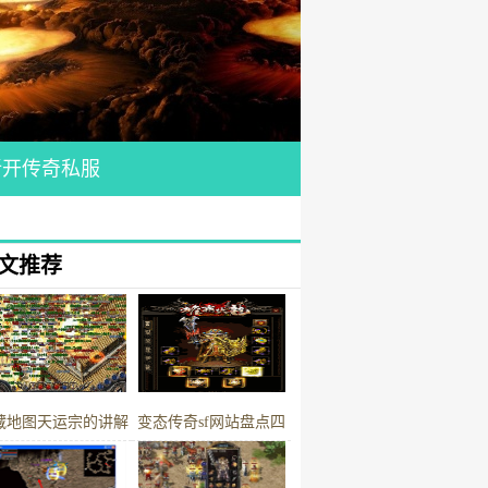
新开传奇私服
文推荐
藏地图天运宗的讲解
变态传奇sf网站盘点四
顶极品魔法头盔最后一