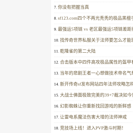
你没有把握当真
7.
sf123.com四个不再光秃秃的极品
8.
最强运5项链 vs 老区最强运5项链差距
9.
找传奇世界私服关于法师要怎么才能
10.
乾隆雀的第二大陆
11.
合击版本中四件高攻极品属性的盔甲
12.
当年的悲剧王者一心想做技术帝名气
13.
新开传奇sf发布网站四年法师攻略怎
14.
大战士佛面极致完美的39+7裁决如
15.
幻影蜘蛛让你重新找回游戏的新鲜感
16.
让雷电系魔法伤害大增的法师神戒
17.
竞技场上线！进入PVP激斗时期！
18.