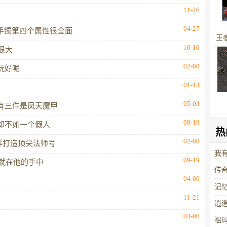
11-26
04-27
黑檀手镯第四个属性很全面
王
10-10
很大
02-08
玩好呢
01-13
05-03
有三件是凤天魔甲
09-19
却不如一个假人
热
02-08
样打造顶尖法师号
我
09-19
今就在他的手中
传
04-06
有
记
11-21
逍
03-06
祖