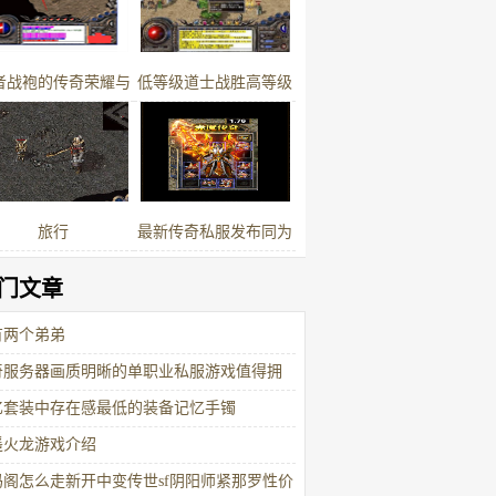
顶价值连城
者战袍的传奇荣耀与
低等级道士战胜高等级
实力的见证
法师
旅行
最新传奇私服发布同为
蝎系BOSS虹魔蝎卫和
门文章
邪恶毒蛇的爆率哪个更
有两个弟弟
好
奇服务器画质明晰的单职业私服游戏值得拥
忆套装中存在感最低的装备记忆手镯
遥火龙游戏介绍
玛阁怎么走新开中变传世sf阴阳师紧那罗性价