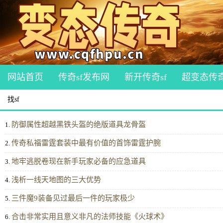
网站首页
传奇sf发布网
新开传奇sf
超变态传
找sf
防御属性超越黑铁头盔的绝版道具龙骨盔
1.
传奇私福雷霆套装中最有价值的首饰雷霆护腕
2.
地牢逃脱卷现在新手玩家必备的应急道具
3.
浅析一线天地图的三大优势
4.
三件魔9装备见过最后一件的玩家极少
5.
合击非常实用且意义非凡的法师技能《火球术》
6.