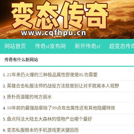
网站首页
传奇sf发布网
新开传奇sf
超变态传
传奇有什么新网站
22年来仍火爆的三种极品属性即使是8L也需要
1.
英雄合击私服法师的战役方法就是别让对手脱离本人视野
2.
质朴而温暖的地方丽水
3.
10年前的最强勋章除了99点攻击属性还有其他隐藏特效
4.
盘点玛法大陆五大森林的怪物产出哪个最好
5.
变态私服根本的手机游戏更关键因而
6.