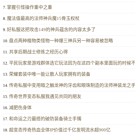
掌握引怪操作重中之重
7.
魔法值最高的法师神兵魔15骨玉权杖
8.
好私服这把攻击149的神兵蕴含的内容太多了
9.
盘点两种植物类怪物一种爆三神兵另一种容易被忽略
10.
共享后期战士修炼之经历心得
11.
平民玩家是游戏群体选它玩法因为在这四个副本里面玩的时候
12.
荣耀套装中唯一能让散人玩家拥有的装备
13.
传奇私服中变用暗之触龙神的牙齿和眼珠制造的法师神装龙之
14.
传奇世界变态私服我遇见共同的朋友
15.
减肥伤身体
16.
和命运之刃最搭的破防装备骑士手镯
17.
超变态传奇热血全体IP价值过千亿发明流水超900亿
18.