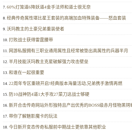
60%灯笼道6降妖道4金手法师和道士很无奈
7.
经典传奇属性堪比星王套装的高端加血特殊装备——怒血套装
8.
沃玛教主的土豪兄弟重装使者
9.
打败战士获得雷霆腰带
10.
网游私服拥有三职业通用属性且经常被垫出高属性的兵器半月
11.
半月技能沃玛教主克星破解强力攻击壁垒
12.
和谁在一起很重要
13.
22周年专区重磅开启!经典版本海量活动,兄弟携手激情再燃
14.
防10战神防4道1大手攻27菜刀这战士够硬
15.
新开合击传奇网站外形独特且产出优秀的BOSS级赤月怪物黑锷
16.
带你了解魅影魔卡的玩法
17.
今日新开变态传奇私服前中期战士更依靠其他职业
18.