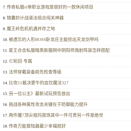
传奇私服sf单职业游戏是很好的一款休闲项目
7.
锦囊妙计战道法组合闯关神器
8.
魔王岭危机机遇并存之地
9.
被遗忘的人形BOSS卧龙庄主能挖出天龙剑甲吗
10.
星王合击私服暗黑新服网中阴阳师溅射阵容怎样搭配
11.
∈轮回·专属
12.
法师穿戴装备前先检查等级
13.
比攻51裁决更牛的血饮魔法327
14.
另一位公主》最新试玩预告放出
15.
挑战各种属性攻击关键在于防御能力提升
16.
两件魔7顶尖祖玛首饰其中一件可贵另一件是绝世
17.
传奇万能登陆器最少幸福就好
18.