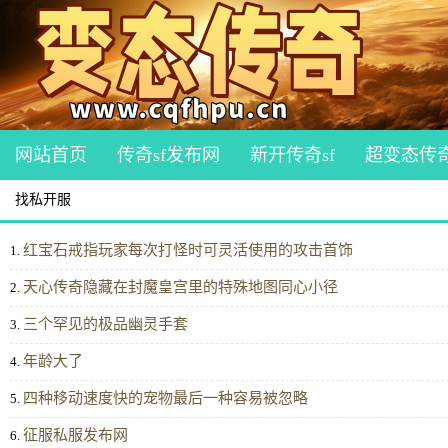
网站首页
传奇sf发布网
新开传奇sf
超变态传
找私开服
红宝石戒指玩家每次打怪时可灵活使用的攻击首饰
1.
天心传奇隐藏在封魔皇宫里的特殊地图同心小径
2.
三个罕见的极品幽灵手套
3.
年龄大了
4.
四种移动速度快的宠物最后一种容易被忽略
5.
征服私服发布网
6.