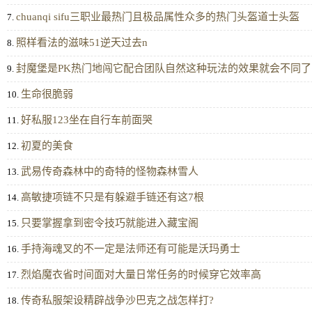
chuanqi sifu三职业最热门且极品属性众多的热门头盔道士头盔
7.
照样看法的滋味51逆天过去n
8.
封魔堡是PK热门地闯它配合团队自然这种玩法的效果就会不同了
9.
生命很脆弱
10.
好私服123坐在自行车前面哭
11.
初夏的美食
12.
武易传奇森林中的奇特的怪物森林雪人
13.
高敏捷项链不只是有躲避手链还有这7根
14.
只要掌握拿到密令技巧就能进入藏宝阁
15.
手持海魂叉的不一定是法师还有可能是沃玛勇士
16.
烈焰魔衣省时间面对大量日常任务的时候穿它效率高
17.
传奇私服架设精辟战争沙巴克之战怎样打?
18.