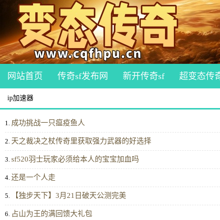
网站首页
传奇sf发布网
新开传奇sf
超变态传
ip加速器
成功挑战一只瘟疫鱼人
1.
天之裁决之杖传奇里获取强力武器的好选择
2.
sf520羽士玩家必须给本人的宝宝加血吗
3.
还是一个人走
4.
【独步天下】3月21日破天公测完美
5.
占山为王的满回馈大礼包
6.