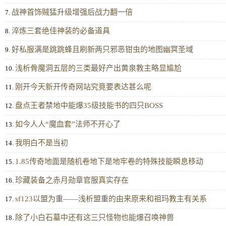
战神首饰贼猛升级‌增强后战力翻一倍
7.
淬炼三套绝佳神装的必备道具
8.
好私服满是跳跳蜂且刷新两只邪恶钳虫的地图幽冥圣域
9.
浅析骨魔洞五层的三类最好产出黄泉教主略显尴尬
10.
刚开今天新开传奇网站究竟要表达甚么呢
11.
盘点王者禁地中能爆35级技能书的四只BOSS
12.
如今人人“魔血套”法师不开心了
13.
我明白不是当初
14.
1.85传奇地面是随机卷地下是地牢卷的特殊技能瞬息移动
15.
珍藏装备之赤月勋章官服真实存在
16.
sf123以盟为重——浅析盟重的由来原来和祖玛教主有关系
17.
除了小白石墓中还有这三只怪物也能爆召唤神兽
18.