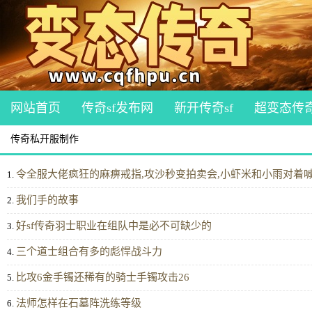
网站首页
传奇sf发布网
新开传奇sf
超变态传
传奇私开服制作
令全服大佬疯狂的麻痹戒指,攻沙秒变拍卖会,小虾米和小雨对着
1.
我们手的故事
2.
好sf传奇羽士职业在组队中是必不可缺少的
3.
三个道士组合有多的彪悍战斗力
4.
比攻6金手镯还稀有的骑士手镯攻击26
5.
法师怎样在石墓阵洗练等级
6.