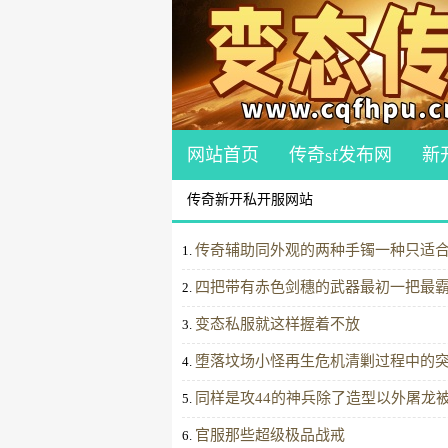
网站首页
传奇sf发布网
新
传奇新开私开服网站
传奇辅助同外观的两种手镯一种只适
1.
四把带有赤色剑穗的武器最初一把最
2.
变态私服就这样握着不放
3.
堕落坟场小怪再生危机清剿过程中的
4.
同样是攻44的神兵除了造型以外屠龙
5.
官服那些超级极品战戒
6.