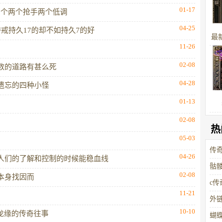
01-17
四个两个抢手两个低调
04-25
戒持久17的却不如持久7的好
最
11-26
装
02-08
数的道路有甚么死
皆
04-28
遗忘的四种小怪
01-13
02-08
热
05-03
传
04-26
人们的了解和控制的时候能稳血线
骷
02-08
法本身找因而
c
11-21
外
10-10
·龙缘的传奇往事
蝴