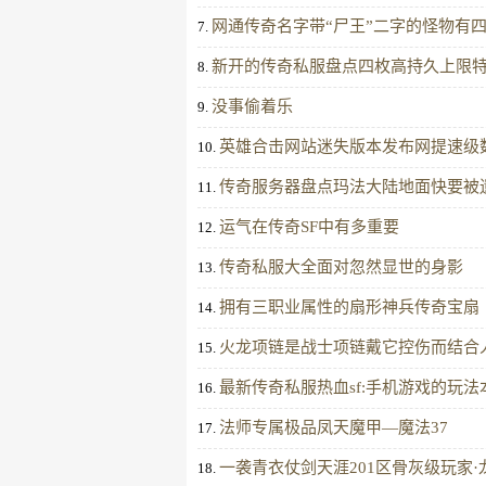
网通传奇名字带“尸王”二字的怪物有
7.
新开的传奇私服盘点四枚高持久上限特
8.
没事偷着乐
9.
英雄合击网站迷失版本发布网提速级
10.
传奇服务器盘点玛法大陆地面快要被
11.
运气在传奇SF中有多重要
12.
传奇私服大全面对忽然显世的身影
13.
拥有三职业属性的扇形神兵传奇宝扇
14.
火龙项链是战士项链戴它控伤而结合
15.
最新传奇私服热血sf:手机游戏的玩
16.
法师专属极品凤天魔甲—魔法37
17.
一袭青衣仗剑天涯201区骨灰级玩家
18.