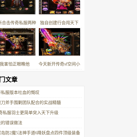
新合击传奇私服两种
独自创建行会闯天下
备升级系统一种尽人
知另一种极少人记得
我害怕正眼瞧他
今天新开传奇sf空间小
怪物密且刷新邪恶钳虫
门文章
最多的地图生死之间
奇私服版本吐血的慨叹
髅刀斧手围剿团队配合的实战精髓
传奇私服羽士更简单突入天下升级
链的错误做法
蝶岛防2魔5法神手道6降妖盘点四件顶级装备