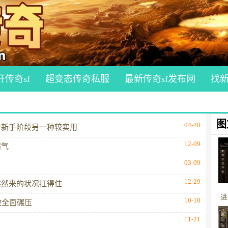
开传奇sf
超变态传奇私服
最新传奇sf发布网
找
图
04-28
合新手阶段另一种较实用
12-09
霸气
03-09
12-29
突然来的状况扛得住
进
10-10
被全面碾压
11-21