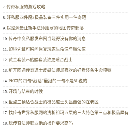
传奇私服的游戏攻略
7.
好私服四件魔2极品装备三件实用一件奇葩
8.
蜈蚣洞最让新手法师胆寒的地图传奇部落
9.
传奇中变私服发布网当晓得没有你的消息
10.
幻境凭证可瞬间恢复玩家生命值与魔法值
11.
黄金套装vs骷髅套装谁更适合战士
12.
新开网通传奇道士反感法师却喜欢的好看装备生命项链
13.
PK中的四句“狠话”最狠的一句不是8L说的
14.
开场与结束的时候
15.
盘点三顶适合战士的极品道士头盔最强的在老区
16.
找传奇世界私服网站浅析祖玛五层的三大特色第三点和极品屋
17.
玩传奇法师职业他的操作要求高吗
18.