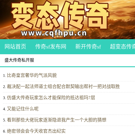
网站首页
传奇sf发布网
新开传奇sf
超变态传
盛大传奇私开服
比奇皇宫奢华的气派风貌
1.
裁决配一起法师道士组合配合默契输出帮衬一把对战取胜
2.
仿盛大传奇玩家怎么才能保险的抵达祖玛7层
3.
又能记住什么呢
4.
看到那些大佬玩家逐渐隐退我产生一个大胆的猜想
5.
绝密领会会今天收官杰出纪实
6.