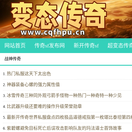
网站首页
传奇sf发布网
新开传奇sf
超变态传
战神传奇
热门私服这天下太出色
1.
神器装备心螺的强力属性值
2.
冰雪传奇三种同外观弓箭手怪物一种热门一种奇特一种少见
3.
比武器升级还要难的操作升级荣誉勋章
4.
最新开传奇世界私服盘点四枚极品道德戒指第一枚堪比泰坦第四
5.
紫碧螺避免目标死亡后误攻击影响队友的玛法道士首饰故事
6.