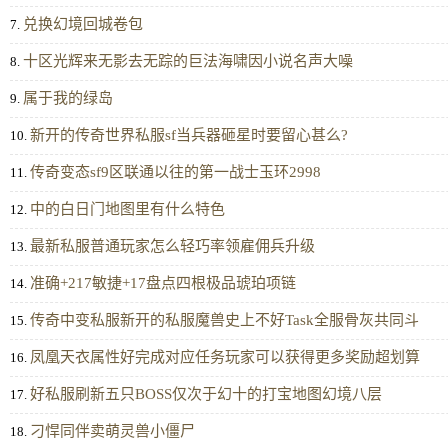
兑换幻境回城卷包
7.
十区光辉来无影去无踪的巨法海啸因小说名声大噪
8.
属于我的绿岛
9.
新开的传奇世界私服sf当兵器砸星时要留心甚么?
10.
传奇变态sf9区联通以往的第一战士玉环2998
11.
中的白日门地图里有什么特色
12.
最新私服普通玩家怎么轻巧率领雇佣兵升级
13.
准确+217敏捷+17盘点四根极品琥珀项链
14.
传奇中变私服新开的私服魔兽史上不好Task全服骨灰共同斗
15.
凤凰天衣属性好完成对应任务玩家可以获得更多奖励超划算
16.
好私服刷新五只BOSS仅次于幻十的打宝地图幻境八层
17.
刁悍同伴卖萌灵兽小僵尸
18.