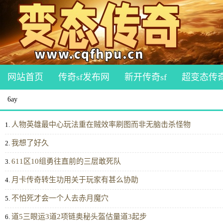
网站首页
传奇sf发布网
新开传奇sf
超变态传
6ay
人物英雄最中心玩法重在贼效率刷图而非无脑击杀怪物
1.
我想了好久
2.
611区10组勇往直前的三层敢死队
3.
月卡传奇转生功用关于玩家有甚么协助
4.
不怕死才会一个人去赤月魔穴
5.
道5三眼运3道2项链奥秘头盔估量道3起步
6.