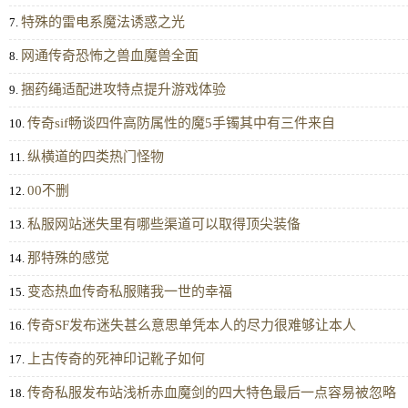
特殊的雷电系魔法诱惑之光
7.
网通传奇恐怖之兽血魔兽全面
8.
捆药绳适配进攻特点提升游戏体验
9.
传奇sif畅谈四件高防属性的魔5手镯其中有三件来自
10.
纵横道的四类热门怪物
11.
00不删
12.
私服网站迷失里有哪些渠道可以取得顶尖装俻
13.
那特殊的感觉
14.
变态热血传奇私服赌我一世的幸福
15.
传奇SF发布迷失甚么意思单凭本人的尽力很难够让本人
16.
上古传奇的死神印记靴子如何
17.
传奇私服发布站浅析赤血魔剑的四大特色最后一点容易被忽略
18.