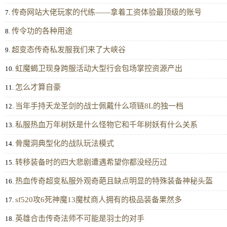
传奇网站大佬玩家的代练——拿着工资体验最顶级的账号
7.
传令功的各种用途
8.
超变态传奇私发服我们来了大峡谷
9.
虹魔蝎卫现身跨服活动大型行会包场掌控资源产出
10.
怎么才算自豪
11.
当年手持天龙圣剑的战士佩戴什么项链8L的独一档
12.
私服热血万年树妖是什么怪物它和千年树妖有什么关系
13.
骨魔洞典型化的战队玩法模式
14.
转移装备时的四大悲剧遭遇希望你都没经历过
15.
热血传奇超变私服外观奇葩且缺点明显的特殊装备神秘头盔
16.
sf520攻6死神魔13魔杖商人拥有的极品装备果然多
17.
英雄合击传奇法师不可能是羽士的对手
18.