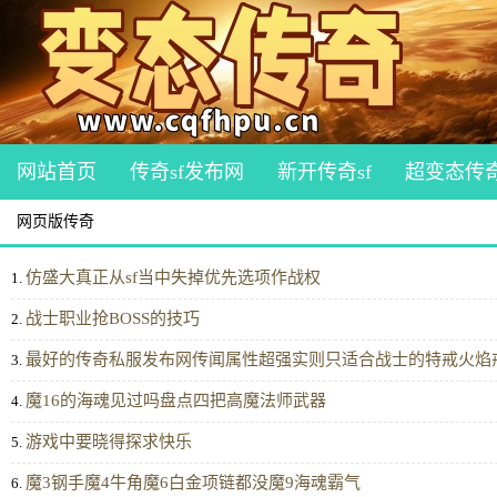
网站首页
传奇sf发布网
新开传奇sf
超变态传
网页版传奇
仿盛大真正从sf当中失掉优先选项作战权
1.
战士职业抢BOSS的技巧
2.
最好的传奇私服发布网传闻属性超强实则只适合战士的特戒火焰
3.
魔16的海魂见过吗盘点四把高魔法师武器
4.
游戏中要晓得探求快乐
5.
魔3钢手魔4牛角魔6白金项链都没魔9海魂霸气
6.