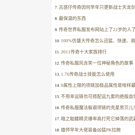
古惑仔传奇因何早年只更新战士天龙
7.
最保温的东西
8.
传奇世界私服发布网站上了22岁的人
9.
100%仿盛大传奇怎么迅猛、快速、
10.
2011传奇十大家族排行
11.
传奇私服风含笑一位神秘角色的故事
12.
1.76传奇战士技能怎么使用
13.
0属性上限的项链加极品属性是啥样
14.
不用幸运链也可搭配运九套的绝版血饮
15.
传奇私服魔法躲避项链的克星思贝儿
16.
暗之骷髅精灵爆率高打死它掉落的武
17.
雄师早年大佬装备凶猛PK拉胯
18.