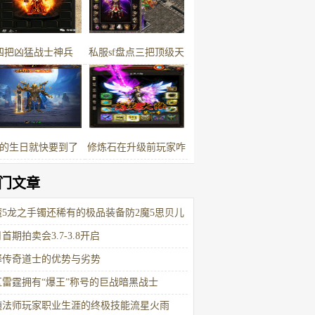
牛
四把凶猛战士神兵
私服sf盘点三把顶级天
之裁决最后一把属性完
胜开天
的生日就快要到了
修炼石在升级前玩家咋
个靠它快速升级摆一哈
门文章
魔5龙之手镯还稀有的极品装备防2魔5思贝儿
首期拍卖会3.7-3.8开启
释传奇道士的优势与劣势
区雷霆拥有“爆王”称号的巨战暗黑战士
随法师玩家职业生涯的终极技能流星火雨