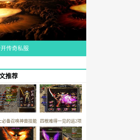
新开传奇私服
文推荐
士必备召唤神兽技能
四根难得一见的运2项
书获取攻略
链链8L的速度+2项链最