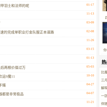
01-17
剑甲羽士和法师的呢
11-13
03-09
了
02-08
高速的完成单职业打金队服正本道路
11-26
03-15
你
01-13
热
05-03
最后两根价值过万
比
10-10
运9魔11
三月
04-27
手镯
解
04-07
器都是非常极品
一
11-21
伴