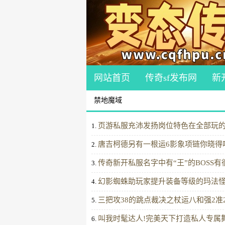
网站首页
传奇sf发布网
新
禁地魔域
页游私服充沛发扬岗位特色在全部玩
1.
唐吉柯德另有一根运6影象项链你晓得
2.
传奇新开私服名字中有“王”的BOSS
3.
幻影蜘蛛助玩家提升装备等级的玛法
4.
三把攻38的跳点裁决之杖运八和强2准
5.
叫我时髦达人!完美天下打造私人专属
6.