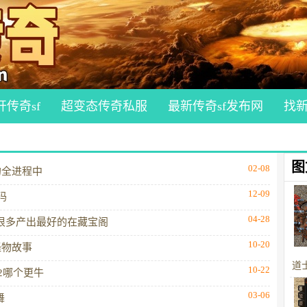
开传奇sf
超变态传奇私服
最新传奇sf发布网
找
图
02-08
的全进程中
12-09
吗
04-28
有很多产出最好的在藏宝阁
10-20
怪物故事
道
10-22
2哪个更牛
03-06
舞