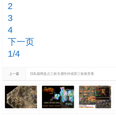
2
3
4
下一页
1/4
上一篇
找私服网盘点三枚无属性特戒第三枚最贵重