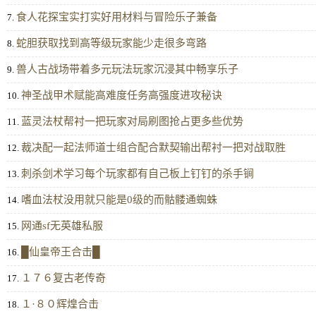
食人花探宝实打实好用材料与冒险乐子兼备
7.
蛇胆获取找到高等级玩家能少走很多弯路
8.
兽人古战场带着多元玩法玩家沉浸其中畅享乐子
9.
神圣战甲术赋能高难度任务高强度进攻秘诀
10.
蓝灵法杖帮衬一把玩家对局刷图抢占更多些优势
11.
裁决配一起法师道士组合配合默契输出帮衬一把对战取胜
12.
刺杀剑术学习每个玩家都有自己板上钉钉的杀手锏
13.
嗜血法杖没用就只能是0级的而骷髅通蜘蛛
14.
网通sf无英雄私服
15.
█仙皇帝王合击█
16.
１７６复古老传奇
17.
１·８０辉煌合击
18.