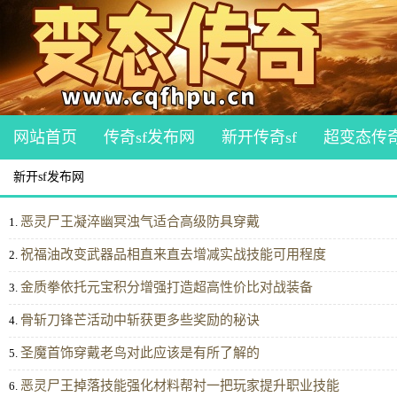
网站首页
传奇sf发布网
新开传奇sf
超变态传
新开sf发布网
恶灵尸王凝淬幽冥浊气适合高级防具穿戴
1.
祝福油改变武器品相直来直去增减实战技能可用程度
2.
金质拳依托元宝积分‌增强打造超高性价比对战装备
3.
骨斩刀锋芒活动中斩获更多些奖励的秘诀
4.
圣魔首饰穿戴老鸟对此应该是有所了解的
5.
恶灵尸王掉落技能强化材料帮衬一把玩家提升职业技能
6.