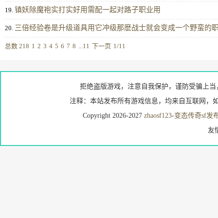
镇妖除魔袍实打实好用需配一起对路子职业用
19.
三倍经验卷是升级道具用它冲级那麽战士就会变成一个野蛮的
20.
总数 218
1
2
3
4
5
6
7
8
...11
下一页
1/11
拒绝盗版游戏，注意自我保护，谨防受骗上当
注释：本站发布所有游戏信息，均来自互联网，如
Copyright 2026-2027
zhaosf123
-
变态传奇sf发
友