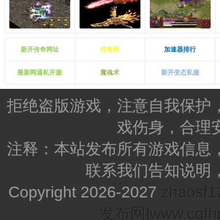
新开传奇网址
传奇网
加速器排行
最新网通私开服
魔魂术
新开变态私服
拒绝盗版游戏，注意自我保护
戏伤身，合理
注释：本站发布所有游戏信息
联系我们告知说明
Copyright 2026-2027
zhao
发布网|www.cqfhp