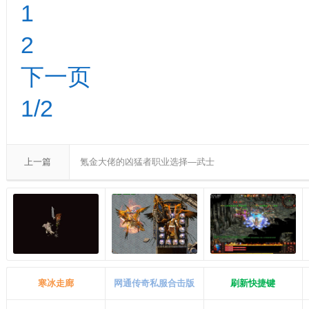
1
2
下一页
1/2
上一篇
氪金大佬的凶猛者职业选择—武士
寒冰走廊
网通传奇私服合击版
刷新快捷键