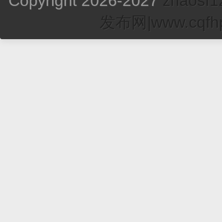
Copyright 2026-2027
zhao
发布网|www.cqfhp